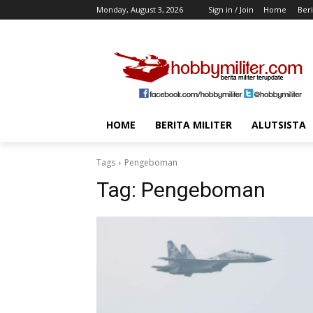
Monday, August 3, 2026
Sign in / Join
Home
Beri
HOME
BERITA MILITER
ALUTSISTA
Tags
Pengeboman
Tag:
Pengeboman