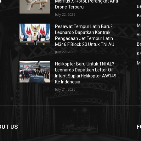
i-
Morfius X-Rotor, Perangkat Anti-
Be
Drone Terbaru
July 22, 2026
Be
Mi
Pesawat Tempur Latih Baru?
Leonardo Dapatkan Kontrak
Al
Pengadaan Jet Tempur Latih
Be
M346 F Block 20 Untuk TNI AU
July 22, 2026
K
Mi
Helikopter Baru Untuk TNI AL?
Leonardo Dapatkan Letter Of
Intent Suplai Helikopter AW149
Ke Indonesia
July 21, 2026
OUT US
F