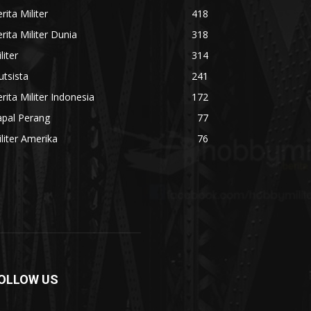
rita Militer
418
rita Militer Dunia
318
liter
314
utsista
241
rita Militer Indonesia
172
apal Perang
77
liter Amerika
76
OLLOW US