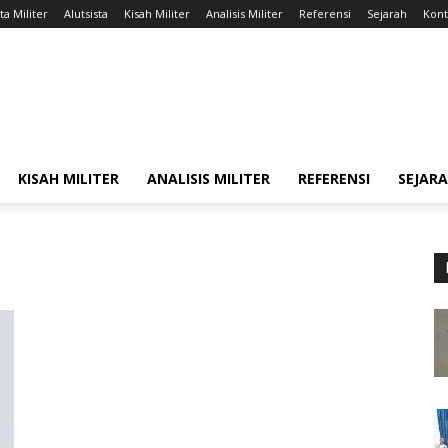
ta Militer
Alutsista
Kisah Militer
Analisis Militer
Referensi
Sejarah
Kont
KISAH MILITER
ANALISIS MILITER
REFERENSI
SEJAR