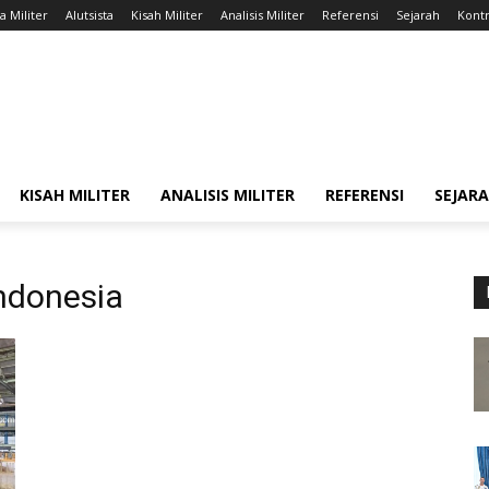
a Militer
Alutsista
Kisah Militer
Analisis Militer
Referensi
Sejarah
Kontr
KISAH MILITER
ANALISIS MILITER
REFERENSI
SEJAR
ndonesia