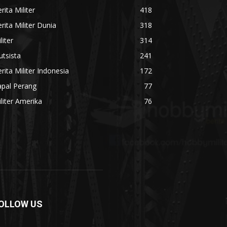
rita Militer
418
rita Militer Dunia
318
liter
314
utsista
241
rita Militer Indonesia
172
apal Perang
77
liter Amerika
76
OLLOW US