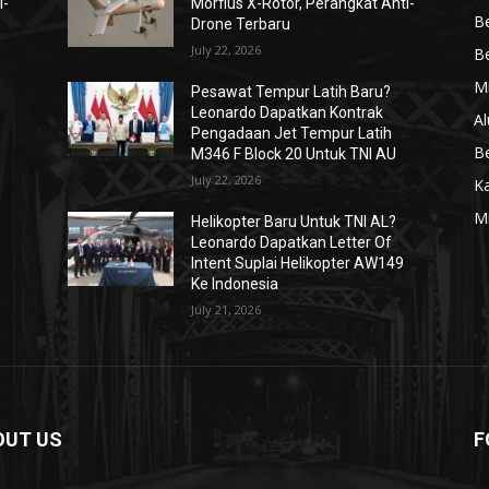
i-
Morfius X-Rotor, Perangkat Anti-
Be
Drone Terbaru
July 22, 2026
Be
Mi
Pesawat Tempur Latih Baru?
Leonardo Dapatkan Kontrak
Al
Pengadaan Jet Tempur Latih
Be
M346 F Block 20 Untuk TNI AU
July 22, 2026
K
Mi
Helikopter Baru Untuk TNI AL?
Leonardo Dapatkan Letter Of
Intent Suplai Helikopter AW149
Ke Indonesia
July 21, 2026
OUT US
F