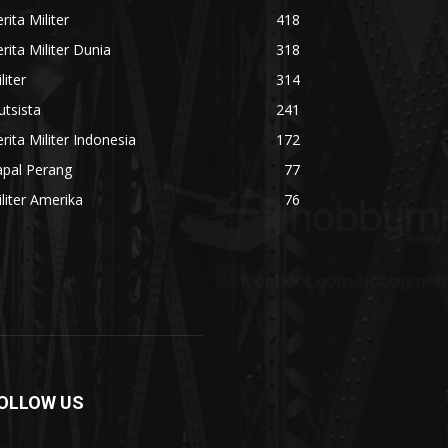
rita Militer
418
rita Militer Dunia
318
liter
314
utsista
241
rita Militer Indonesia
172
apal Perang
77
liter Amerika
76
OLLOW US