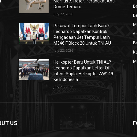
i-
Morfius X-Rotor, Perangkat Anti-
Be
Drone Terbaru
July 22, 2026
Be
Mi
Pesawat Tempur Latih Baru?
Leonardo Dapatkan Kontrak
Al
Pengadaan Jet Tempur Latih
Be
M346 F Block 20 Untuk TNI AU
July 22, 2026
K
Mi
Helikopter Baru Untuk TNI AL?
Leonardo Dapatkan Letter Of
Intent Suplai Helikopter AW149
Ke Indonesia
July 21, 2026
OUT US
F