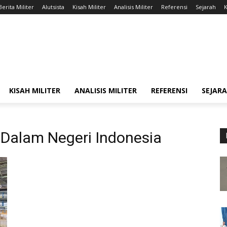
Berita Militer
Alutsista
Kisah Militer
Analisis Militer
Referensi
Sejarah
K
KISAH MILITER
ANALISIS MILITER
REFERENSI
SEJAR
 Dalam Negeri Indonesia