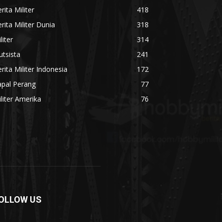
rita Militer
418
rita Militer Dunia
318
liter
314
utsista
241
rita Militer Indonesia
172
apal Perang
77
liter Amerika
76
OLLOW US