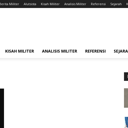
Berita Militer
Alutsista
Kisah Militer
Analisis Militer
Referensi
Sejarah
K
KISAH MILITER
ANALISIS MILITER
REFERENSI
SEJAR