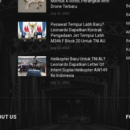
i-
Morfius X-Rotor, Perangkat Anti-
Be
Drone Terbaru
July 22, 2026
Be
Mi
Pesawat Tempur Latih Baru?
Leonardo Dapatkan Kontrak
Al
Pengadaan Jet Tempur Latih
Be
M346 F Block 20 Untuk TNI AU
July 22, 2026
K
Mi
Helikopter Baru Untuk TNI AL?
Leonardo Dapatkan Letter Of
Intent Suplai Helikopter AW149
Ke Indonesia
July 21, 2026
OUT US
F