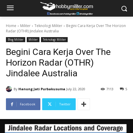
Home
Militer
Teknologi Militer
Begini Cara Kerja Over The Horizon
Radar (OTHR) Jindalee Australia
Blog Militer
Militer
Teknologi Militer
Begini Cara Kerja Over The
Horizon Radar (OTHR)
Jindalee Australia
By
Hanung Jati Purbakusuma
July 22, 2020
7113
5
Facebook
Twitter