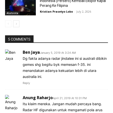
Indonesia (Persero) Kembali Ekspor Kapal
Perang Ke Filipina
Kristian Prasetyo Lobo
-
July 2, 2026
Alutsista
5 COMMENTS
Ben Jaya
January 5, 2019 At 3:24 AM
Dg fakta adanya radar jindalee ini si australi dibikin
gemes shg begitu byk memesan f-35. ini
menandakan adanya kekuatan lebih di utara
australia ini.
Reply
Anung Raharjo
April 21, 2019 At 10:31 PM
Itu klaim mereka. Jangan mudah percaya bang.
Radar HF digunakan untuk mengamati pola arus