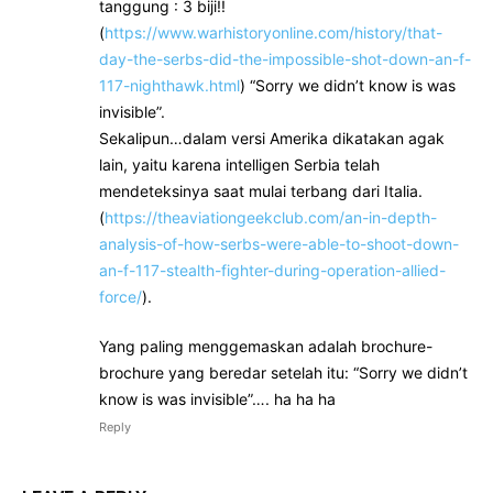
tanggung : 3 biji!!
(
https://www.warhistoryonline.com/history/that-
day-the-serbs-did-the-impossible-shot-down-an-f-
117-nighthawk.html
) “Sorry we didn’t know is was
invisible”.
Sekalipun…dalam versi Amerika dikatakan agak
lain, yaitu karena intelligen Serbia telah
mendeteksinya saat mulai terbang dari Italia.
(
https://theaviationgeekclub.com/an-in-depth-
analysis-of-how-serbs-were-able-to-shoot-down-
an-f-117-stealth-fighter-during-operation-allied-
force/
).
Yang paling menggemaskan adalah brochure-
brochure yang beredar setelah itu: “Sorry we didn’t
know is was invisible”…. ha ha ha
Reply