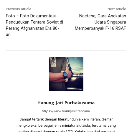
Previous article
Next article
Foto – Foto Dokumentasi
Ngeteng, Cara Angkatan
Pendudukan Tentara Soviet di
Udara Singapura
Perang Afghanistan Era 80-
Memperbanyak F-16 RSAF
an
Hanung Jati Purbakusuma
https://www.hobbymiliter.com/
Sangat tertarik dengan literatur dunia kemiliteran. Gemar
mengkoleksi berbagai jenis miniatur alutsista, terutama yang
bertipe diecast dengan skala 1/72. Koleksinya dari pesawat