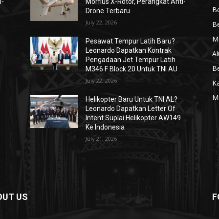
i-
Morfius X-Rotor, Perangkat Anti-
Be
Drone Terbaru
July 22, 2026
Be
Mi
Pesawat Tempur Latih Baru?
Leonardo Dapatkan Kontrak
Al
Pengadaan Jet Tempur Latih
Be
M346 F Block 20 Untuk TNI AU
July 22, 2026
K
Mi
Helikopter Baru Untuk TNI AL?
Leonardo Dapatkan Letter Of
Intent Suplai Helikopter AW149
Ke Indonesia
July 21, 2026
OUT US
F