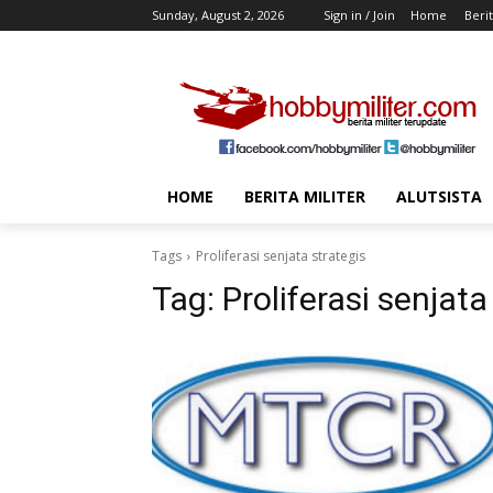
Sunday, August 2, 2026
Sign in / Join
Home
Berit
HOME
BERITA MILITER
ALUTSISTA
Tags
Proliferasi senjata strategis
Tag:
Proliferasi senjata