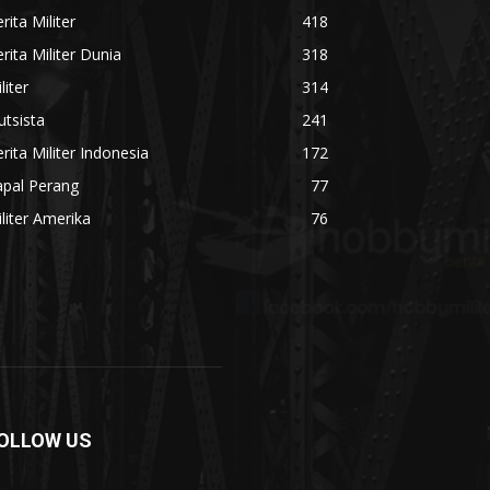
rita Militer
418
rita Militer Dunia
318
liter
314
utsista
241
rita Militer Indonesia
172
apal Perang
77
liter Amerika
76
OLLOW US