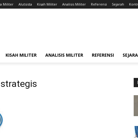
a Militer
Alutsista
Kisah Militer
Analisis Militer
Referensi
Sejarah
Kontr
KISAH MILITER
ANALISIS MILITER
REFERENSI
SEJAR
 strategis