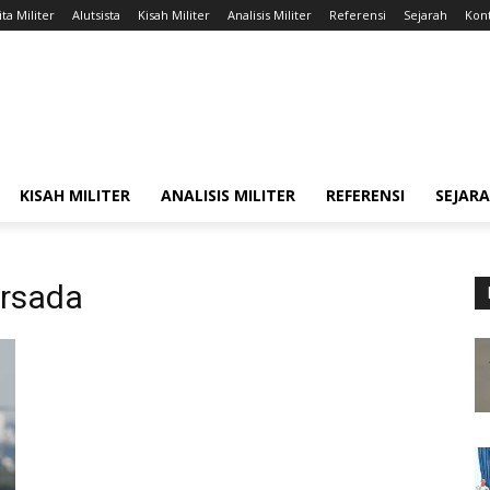
ta Militer
Alutsista
Kisah Militer
Analisis Militer
Referensi
Sejarah
Kont
KISAH MILITER
ANALISIS MILITER
REFERENSI
SEJAR
ersada