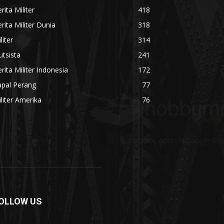
rita Militer
418
rita Militer Dunia
318
liter
314
utsista
241
rita Militer Indonesia
172
apal Perang
77
liter Amerika
76
OLLOW US