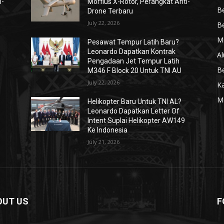
i-
Morfius X-Rotor, Perangkat Anti-
Be
Drone Terbaru
July 22, 2026
Be
Mi
Pesawat Tempur Latih Baru?
Leonardo Dapatkan Kontrak
Al
Pengadaan Jet Tempur Latih
Be
M346 F Block 20 Untuk TNI AU
July 22, 2026
K
Mi
Helikopter Baru Untuk TNI AL?
Leonardo Dapatkan Letter Of
Intent Suplai Helikopter AW149
Ke Indonesia
July 21, 2026
OUT US
F