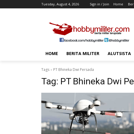
Tuesday, August 4, 2026
Sign in / Join
Home
Beri
HOME
BERITA MILITER
ALUTSISTA
Tags
PT Bhineka Dwi Persada
Tag:
PT Bhineka Dwi P