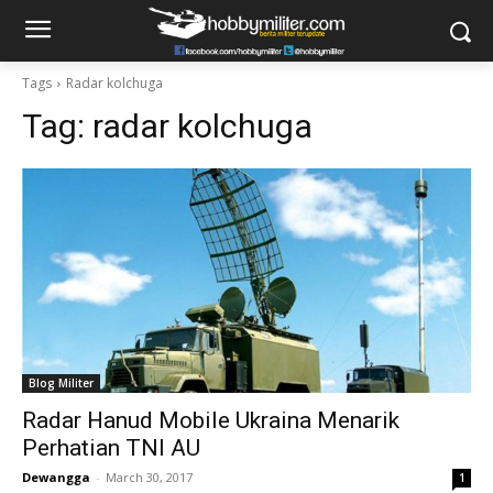
Tags
Radar kolchuga
Tag:
radar kolchuga
Blog Militer
Radar Hanud Mobile Ukraina Menarik
Perhatian TNI AU
Dewangga
-
March 30, 2017
1