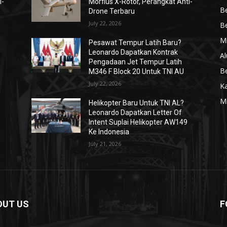
i-
Morfius X-Rotor, Perangkat Anti-
Be
Drone Terbaru
July 22, 2026
Be
Mi
Pesawat Tempur Latih Baru?
Leonardo Dapatkan Kontrak
Al
Pengadaan Jet Tempur Latih
Be
M346 F Block 20 Untuk TNI AU
July 22, 2026
K
Mi
Helikopter Baru Untuk TNI AL?
Leonardo Dapatkan Letter Of
Intent Suplai Helikopter AW149
Ke Indonesia
July 21, 2026
OUT US
F