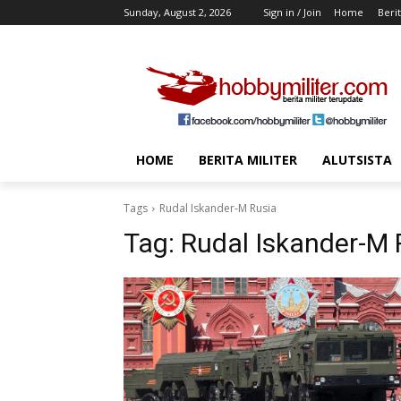
Sunday, August 2, 2026
Sign in / Join
Home
Berit
HOME
BERITA MILITER
ALUTSISTA
Tags
Rudal Iskander-M Rusia
Tag:
Rudal Iskander-M 