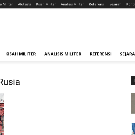
a Militer
Alutsista
Kisah Militer
Analisis Militer
Referensi
Sejarah
Kontr
KISAH MILITER
ANALISIS MILITER
REFERENSI
SEJAR
Rusia