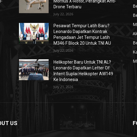
i-
Morfius X-Rotor, Perangkat Anti-
Be
Drone Terbaru
July 22, 2026
Be
Mi
Pesawat Tempur Latih Baru?
Leonardo Dapatkan Kontrak
Al
Pengadaan Jet Tempur Latih
Be
M346 F Block 20 Untuk TNI AU
July 22, 2026
K
Mi
Helikopter Baru Untuk TNI AL?
Leonardo Dapatkan Letter Of
Intent Suplai Helikopter AW149
Ke Indonesia
July 21, 2026
OUT US
F