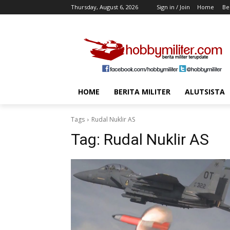
Thursday, August 6, 2026
Sign in / Join
Home
Ber
HOME
BERITA MILITER
ALUTSISTA
Tags
Rudal Nuklir AS
Tag:
Rudal Nuklir AS