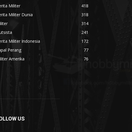
rita Militer
418
rita Militer Dunia
318
liter
314
utsista
241
rita Militer Indonesia
172
apal Perang
77
liter Amerika
76
OLLOW US