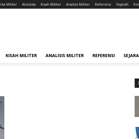
ita Militer
Alutsista
Kisah Militer
Analisis Militer
Referensi
Sejarah
Kon
KISAH MILITER
ANALISIS MILITER
REFERENSI
SEJAR