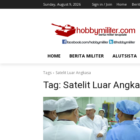
Sunday, August 9, 2026
Sign in / Join
Home
Berit
HOME
BERITA MILITER
ALUTSISTA
Tags
Satelit Luar Angkasa
Tag:
Satelit Luar Angk