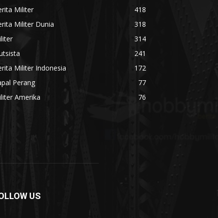
rita Militer
418
rita Militer Dunia
318
liter
314
utsista
241
rita Militer Indonesia
172
apal Perang
77
liter Amerika
76
OLLOW US