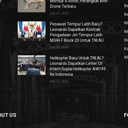
i-
Morfius X-Rotor, Perangkat Anti-
Be
Drone Terbaru
July 22, 2026
Be
Mi
Pesawat Tempur Latih Baru?
Leonardo Dapatkan Kontrak
Al
Pengadaan Jet Tempur Latih
Be
M346 F Block 20 Untuk TNI AU
July 22, 2026
K
Mi
Helikopter Baru Untuk TNI AL?
Leonardo Dapatkan Letter Of
Intent Suplai Helikopter AW149
Ke Indonesia
July 21, 2026
OUT US
F