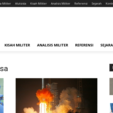
a Militer
Alutsista
Kisah Militer
Analisis Militer
Referensi
Sejarah
Kontr
KISAH MILITER
ANALISIS MILITER
REFERENSI
SEJAR
asa