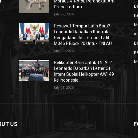
i-
Morfius X-Rotor, Perangkat Anti-
Be
Drone Terbaru
July 22, 2026
Be
Mi
Pesawat Tempur Latih Baru?
Leonardo Dapatkan Kontrak
Al
Pengadaan Jet Tempur Latih
Be
M346 F Block 20 Untuk TNI AU
July 22, 2026
K
Mi
Helikopter Baru Untuk TNI AL?
Leonardo Dapatkan Letter Of
Intent Suplai Helikopter AW149
Ke Indonesia
July 21, 2026
OUT US
F