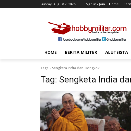
Sunday, August 2, 2026
Sign in / Join
Home
Berit
HOME
BERITA MILITER
ALUTSISTA
Tags
Sengketa India dan Tiongkok
Tag:
Sengketa India da