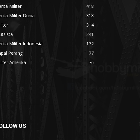
rita Militer
418
rita Militer Dunia
318
liter
314
utsista
241
rita Militer Indonesia
172
apal Perang
77
liter Amerika
76
OLLOW US