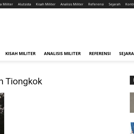
a Militer
Alutsista
Kisah Militer
Analisis Militer
Referensi
Sejarah
Kontr
KISAH MILITER
ANALISIS MILITER
REFERENSI
SEJAR
n Tiongkok