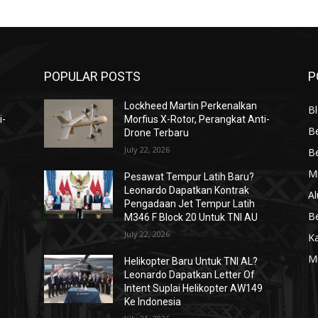
POPULAR POSTS
P
Lockheed Martin Perkenalkan
Bl
i-
Morfius X-Rotor, Perangkat Anti-
Be
Drone Terbaru
July 22, 2026
Be
Mi
Pesawat Tempur Latih Baru?
Leonardo Dapatkan Kontrak
Al
Pengadaan Jet Tempur Latih
Be
M346 F Block 20 Untuk TNI AU
July 22, 2026
K
Mi
Helikopter Baru Untuk TNI AL?
Leonardo Dapatkan Letter Of
Intent Suplai Helikopter AW149
Ke Indonesia