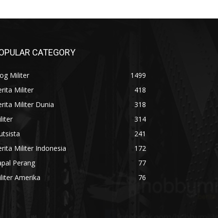
OPULAR CATEGORY
og Militer
1499
rita Militer
418
rita Militer Dunia
318
liter
314
utsista
241
rita Militer Indonesia
172
apal Perang
77
liter Amerika
76