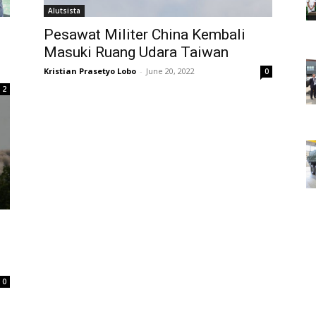
Alutsista
Pesawat Militer China Kembali
Masuki Ruang Udara Taiwan
Kristian Prasetyo Lobo
-
June 20, 2022
0
2
0