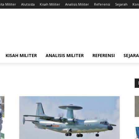
ita Militer
Alutsista
Kisah Militer
Analisis Militer
Referensi
Sejarah
Kont
KISAH MILITER
ANALISIS MILITER
REFERENSI
SEJAR