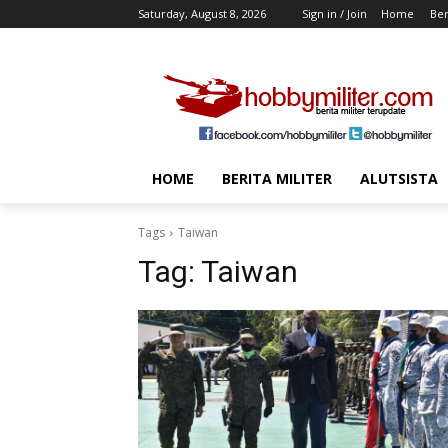
Saturday, August 8, 2026
Sign in / Join
Home
Ber
HOME
BERITA MILITER
ALUTSISTA
Tags
Taiwan
Tag:
Taiwan