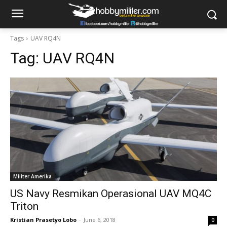
Tags
UAV RQ4N
Tag:
UAV RQ4N
Militer Amerika
US Navy Resmikan Operasional UAV MQ4C
Triton
Kristian Prasetyo Lobo
-
June 6, 2018
0