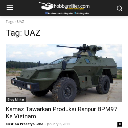
Tags
UAZ
Tag:
UAZ
Blog Militer
Kamaz Tawarkan Produksi Ranpur BPM97
Ke Vietnam
Kristian Prasetyo Lobo
-
January 2, 2018
0