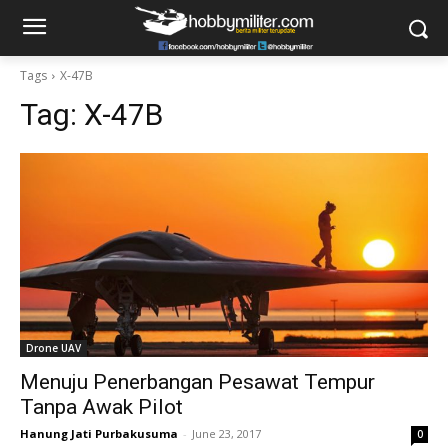
Tags
X-47B
Tag:
X-47B
Drone UAV
Menuju Penerbangan Pesawat Tempur
Tanpa Awak Pilot
Hanung Jati Purbakusuma
-
June 23, 2017
0