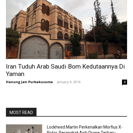
Iran Tuduh Arab Saudi Bom Kedutaannya Di
Yaman
Hanung Jati Purbakusuma
-
January 9, 2016
0
MOST READ
Lockheed Martin Perkenalkan Morfius X-
Rotor, Perangkat Anti-Drone Terbaru