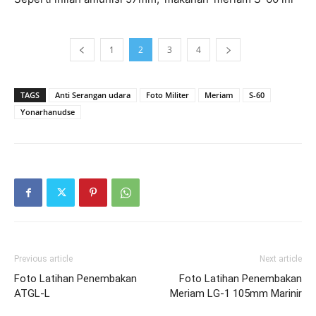
1
2
3
4
TAGS
Anti Serangan udara
Foto Militer
Meriam
S-60
Yonarhanudse
Previous article
Next article
Foto Latihan Penembakan
Foto Latihan Penembakan
ATGL-L
Meriam LG-1 105mm Marinir