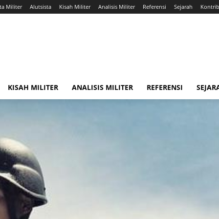
ta Militer
Alutsista
Kisah Militer
Analisis Militer
Referensi
Sejarah
Kontrib
KISAH MILITER
ANALISIS MILITER
REFERENSI
SEJAR