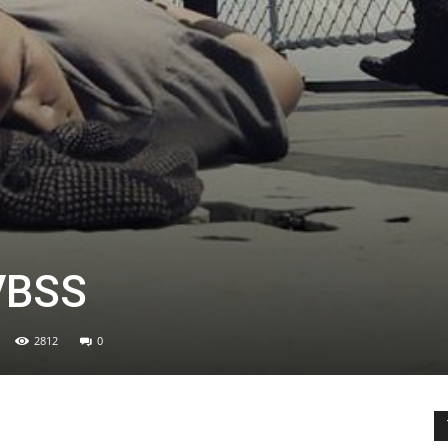
 VBSS
2812
0