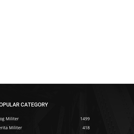
OPULAR CATEGORY
og Militer
1499
rita Militer
418