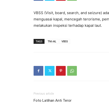
VBSS (Visit, board, search, and seizure) a
menguasai kapal, mencegah terorisme, pemb
melakukan inspeksi terhadap kapal laut.
TAGS
TNI-AL
VBSS
Previous article
Foto Latihan Anti Teror