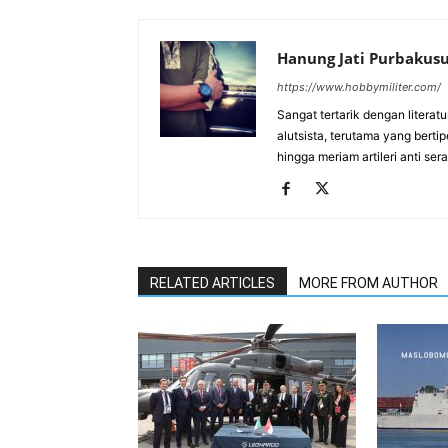
Hanung Jati Purbaku
https://www.hobbymiliter.com/
Sangat tertarik dengan literat
alutsista, terutama yang berti
hingga meriam artileri anti se
RELATED ARTICLES
MORE FROM AUTHOR