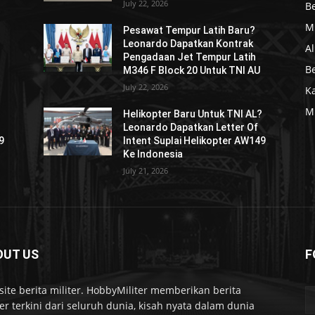
July 22, 2026
Be
Mi
Pesawat Tempur Latih Baru?
Leonardo Dapatkan Kontrak
Al
Pengadaan Jet Tempur Latih
Be
M346 F Block 20 Untuk TNI AU
July 22, 2026
K
Mi
?
Helikopter Baru Untuk TNI AL?
Leonardo Dapatkan Letter Of
9
Intent Suplai Helikopter AW149
Ke Indonesia
July 21, 2026
OUT US
F
ite berita militer. HobbyMiliter memberikan berita
ter terkini dari seluruh dunia, kisah nyata dalam dunia