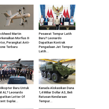
ckheed Martin
Pesawat Tempur Latih
rkenalkan Morfius X-
Baru? Leonardo
tor, Perangkat Anti-
Dapatkan Kontrak
one Terbaru
Pengadaan Jet Tempur
Latih...
likopter Baru Untuk
Kanada Alokasikan Dana
I AL? Leonardo
1,4 Miliar Dollar AS, Beli
patkan Letter Of
Ratusan Kendaraan
tent Suplai...
Tempur...