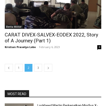
Berita Militer
CARAT DIVEX-SALVEX-EODEX 2022, Story
of A Journey (Part 1)
Kristian Prasetyo Lobo
-
February 6, 2023
0
1
2
3
MOST READ
Lockheed Martin Perkenalkan Morfius X-