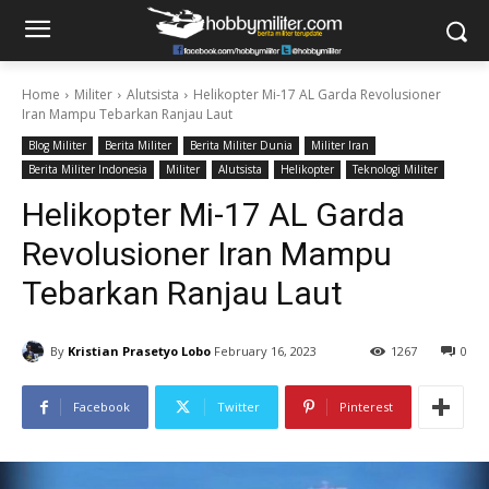
Home
Militer
Alutsista
Helikopter Mi-17 AL Garda Revolusioner
Iran Mampu Tebarkan Ranjau Laut
Blog Militer
Berita Militer
Berita Militer Dunia
Militer Iran
Berita Militer Indonesia
Militer
Alutsista
Helikopter
Teknologi Militer
Helikopter Mi-17 AL Garda
Revolusioner Iran Mampu
Tebarkan Ranjau Laut
By
Kristian Prasetyo Lobo
February 16, 2023
1267
0
Facebook
Twitter
Pinterest