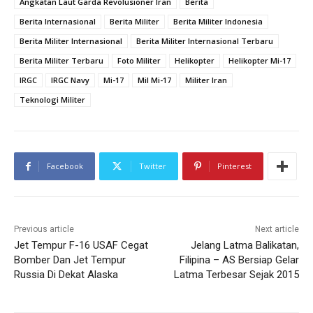
Angkatan Laut Garda Revolusioner Iran
Berita
Berita Internasional
Berita Militer
Berita Militer Indonesia
Berita Militer Internasional
Berita Militer Internasional Terbaru
Berita Militer Terbaru
Foto Militer
Helikopter
Helikopter Mi-17
IRGC
IRGC Navy
Mi-17
Mil Mi-17
Militer Iran
Teknologi Militer
Facebook
Twitter
Pinterest
Previous article
Next article
Jet Tempur F-16 USAF Cegat
Jelang Latma Balikatan,
Bomber Dan Jet Tempur
Filipina – AS Bersiap Gelar
Russia Di Dekat Alaska
Latma Terbesar Sejak 2015