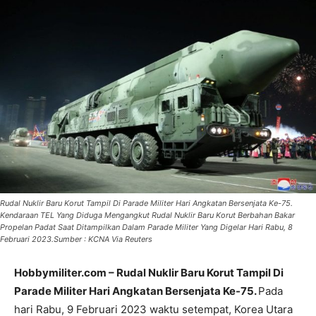
Rudal Nuklir Baru Korut Tampil Di Parade Militer Hari Angkatan Bersenjata Ke-75.
Kendaraan TEL Yang Diduga Mengangkut Rudal Nuklir Baru Korut Berbahan Bakar
Propelan Padat Saat Ditampilkan Dalam Parade Militer Yang Digelar Hari Rabu, 8
Februari 2023.Sumber : KCNA Via Reuters
Hobbymiliter.com – Rudal Nuklir Baru Korut Tampil Di
Parade Militer Hari Angkatan Bersenjata Ke-75.
Pada
hari Rabu, 9 Februari 2023 waktu setempat, Korea Utara