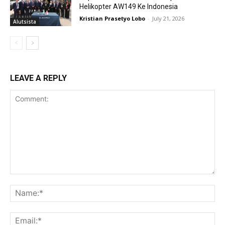
Helikopter AW149 Ke Indonesia
Kristian Prasetyo Lobo
-
July 21, 2026
Alutsista
LEAVE A REPLY
Comment:
Na
Ema