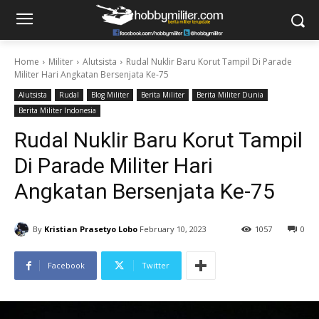
Home
Militer
Alutsista
Rudal Nuklir Baru Korut Tampil Di Parade
Militer Hari Angkatan Bersenjata Ke-75
Alutsista
Rudal
Blog Militer
Berita Militer
Berita Militer Dunia
Berita Militer Indonesia
Rudal Nuklir Baru Korut Tampil
Di Parade Militer Hari
Angkatan Bersenjata Ke-75
By
Kristian Prasetyo Lobo
February 10, 2023
1057
0
Facebook
Twitter