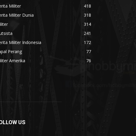
rita Militer
418
rita Militer Dunia
318
liter
314
utsista
241
rita Militer Indonesia
172
apal Perang
77
liter Amerika
76
OLLOW US