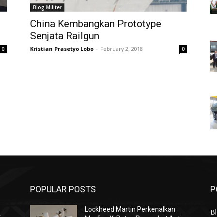
Blog Militer
China Kembangkan Prototype
Senjata Railgun
Kristian Prasetyo Lobo
-
February 2, 2018
0
0
POPULAR POSTS
P
Lockheed Martin Perkenalkan
Bl