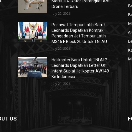
i-
Morfius X-Rotor, Perangkat Anti-
Be
Drone Terbaru
July 22, 2026
Be
Mi
Pesawat Tempur Latih Baru?
Leonardo Dapatkan Kontrak
Al
Pengadaan Jet Tempur Latih
Be
M346 F Block 20 Untuk TNI AU
July 22, 2026
K
Mi
Helikopter Baru Untuk TNI AL?
Leonardo Dapatkan Letter Of
Intent Suplai Helikopter AW149
Ke Indonesia
July 21, 2026
OUT US
F