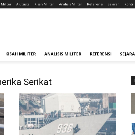
 Militer
Alutsista
Kisah Militer
Analisis Militer
Referensi
Sejarah
Kontri
KISAH MILITER
ANALISIS MILITER
REFERENSI
SEJAR
rika Serikat