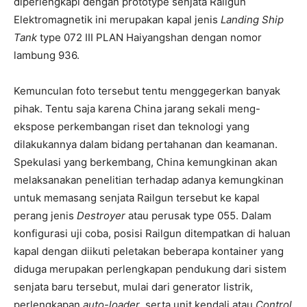
diperlengkapi dengan prototype senjata Railgun
Elektromagnetik ini merupakan kapal jenis
Landing Ship
Tank
type 072 III PLAN Haiyangshan dengan nomor
lambung 936.
Kemunculan foto tersebut tentu menggegerkan banyak
pihak. Tentu saja karena China jarang sekali meng-
ekspose perkembangan riset dan teknologi yang
dilakukannya dalam bidang pertahanan dan keamanan.
Spekulasi yang berkembang, China kemungkinan akan
melaksanakan penelitian terhadap adanya kemungkinan
untuk memasang senjata Railgun tersebut ke kapal
perang jenis
Destroyer
atau perusak type 055. Dalam
konfigurasi uji coba, posisi Railgun ditempatkan di haluan
kapal dengan diikuti peletakan beberapa kontainer yang
diduga merupakan perlengkapan pendukung dari sistem
senjata baru tersebut, mulai dari generator listrik,
perlengkapan
auto-loader
, serta unit kendali atau
Control