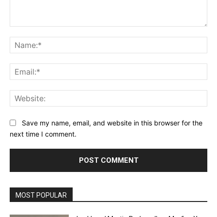
Comment:
Na
Ema
Web
Save my name, email, and website in this browser for the
next time I comment.
MOST POPULAR