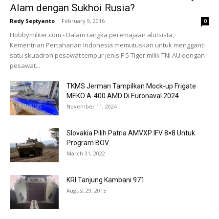
Alam dengan Sukhoi Rusia?
Redy Septyanto
-
February 9, 2016
0
Hobbymiliter.com - Dalam rangka peremajaan alutsista,
Kementrian Pertahanan Indonesia memutuskan untuk mengganti
satu skuadron pesawat tempur jenis F-5 Tiger milik TNI AU dengan
pesawat...
TKMS Jerman Tampilkan Mock-up Frigate
MEKO A-400 AMD Di Euronaval 2024
November 11, 2024
Slovakia Pilih Patria AMVXP IFV 8×8 Untuk
Program BOV
March 31, 2022
KRI Tanjung Kambani 971
August 29, 2015