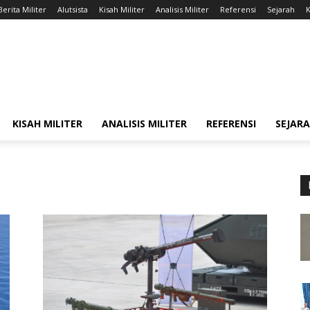
Berita Militer
Alutsista
Kisah Militer
Analisis Militer
Referensi
Sejarah
K
KISAH MILITER
ANALISIS MILITER
REFERENSI
SEJAR