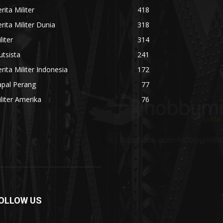
rita Militer
418
rita Militer Dunia
318
liter
314
utsista
241
rita Militer Indonesia
172
apal Perang
77
liter Amerika
76
OLLOW US