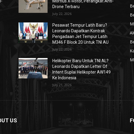
i-
Morfius X-Rotor, Perangkat Anti-
Be
Drone Terbaru
July 22, 2026
Be
Mi
Pesawat Tempur Latih Baru?
Leonardo Dapatkan Kontrak
Al
Pengadaan Jet Tempur Latih
Be
M346 F Block 20 Untuk TNI AU
July 22, 2026
K
Mi
Helikopter Baru Untuk TNI AL?
Leonardo Dapatkan Letter Of
Intent Suplai Helikopter AW149
Ke Indonesia
July 21, 2026
OUT US
F