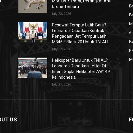
i-
Morfius X-Rotor, Perangkat Anti-
Be
Drone Terbaru
July 22, 2026
Be
Mi
Pesawat Tempur Latih Baru?
Leonardo Dapatkan Kontrak
Al
Pengadaan Jet Tempur Latih
Be
M346 F Block 20 Untuk TNI AU
July 22, 2026
K
Mi
Helikopter Baru Untuk TNI AL?
Leonardo Dapatkan Letter Of
Intent Suplai Helikopter AW149
Ke Indonesia
July 21, 2026
OUT US
F