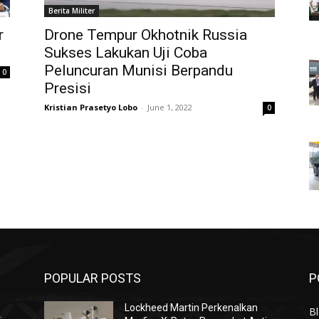
Berita Militer
r
Drone Tempur Okhotnik Russia
Sukses Lakukan Uji Coba
Peluncuran Munisi Berpandu
0
Presisi
Kristian Prasetyo Lobo
-
June 1, 2022
0
POPULAR POSTS
P
Lockheed Martin Perkenalkan
Bl