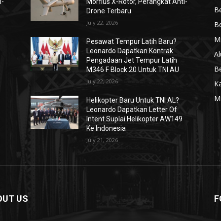
i-
Morfius X-Rotor, Perangkat Anti-
Be
Drone Terbaru
July 22, 2026
Be
Mi
Pesawat Tempur Latih Baru?
Leonardo Dapatkan Kontrak
Al
Pengadaan Jet Tempur Latih
Be
M346 F Block 20 Untuk TNI AU
July 22, 2026
K
Mi
Helikopter Baru Untuk TNI AL?
Leonardo Dapatkan Letter Of
Intent Suplai Helikopter AW149
Ke Indonesia
July 21, 2026
OUT US
F