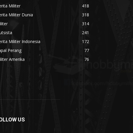
rita Militer
418
rita Militer Dunia
318
liter
314
utsista
241
rita Militer Indonesia
172
apal Perang
77
liter Amerika
76
OLLOW US