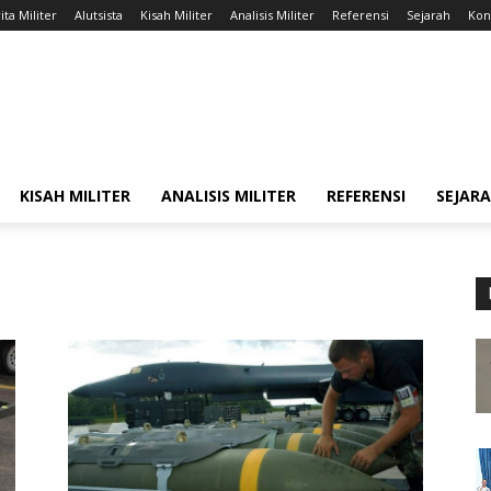
ita Militer
Alutsista
Kisah Militer
Analisis Militer
Referensi
Sejarah
Kont
KISAH MILITER
ANALISIS MILITER
REFERENSI
SEJAR