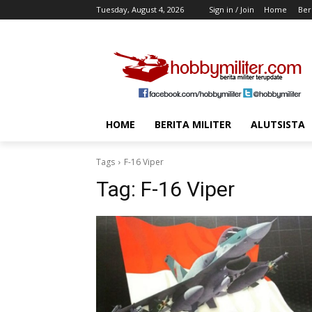
Tuesday, August 4, 2026
Sign in / Join
Home
Beri
HOME
BERITA MILITER
ALUTSISTA
Tags
F-16 Viper
Tag:
F-16 Viper