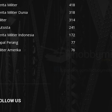
rita Militer
418
rita Militer Dunia
318
liter
314
utsista
241
rita Militer Indonesia
172
apal Perang
77
liter Amerika
76
OLLOW US