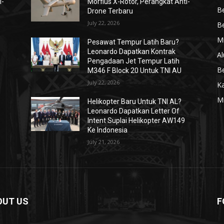
i-
Morfius X-Rotor, Perangkat Anti-
Be
Drone Terbaru
July 22, 2026
Be
Mi
Pesawat Tempur Latih Baru?
Leonardo Dapatkan Kontrak
Al
Pengadaan Jet Tempur Latih
Be
M346 F Block 20 Untuk TNI AU
July 22, 2026
K
Mi
Helikopter Baru Untuk TNI AL?
Leonardo Dapatkan Letter Of
Intent Suplai Helikopter AW149
Ke Indonesia
July 21, 2026
OUT US
F