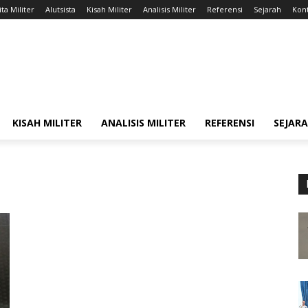
ta Militer
Alutsista
Kisah Militer
Analisis Militer
Referensi
Sejarah
Kont
KISAH MILITER
ANALISIS MILITER
REFERENSI
SEJAR