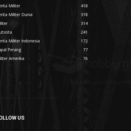
rita Militer
418
rita Militer Dunia
318
liter
314
utsista
241
rita Militer Indonesia
172
apal Perang
77
liter Amerika
76
OLLOW US