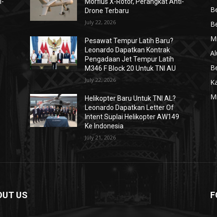
i-
Morfius X-Rotor, Perangkat Anti-
Be
Drone Terbaru
July 22, 2026
Be
Mi
Pesawat Tempur Latih Baru?
Leonardo Dapatkan Kontrak
Al
Pengadaan Jet Tempur Latih
Be
M346 F Block 20 Untuk TNI AU
July 22, 2026
K
Mi
Helikopter Baru Untuk TNI AL?
Leonardo Dapatkan Letter Of
Intent Suplai Helikopter AW149
Ke Indonesia
July 21, 2026
OUT US
F