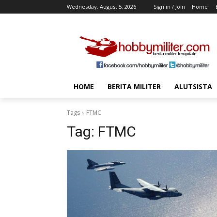
Wednesday, August 5, 2026
Sign in / Join
Home
HOME
BERITA MILITER
ALUTSISTA
Tags
FTMC
Tag:
FTMC