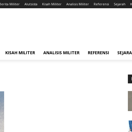
Berita Militer
Alutsista
Kisah Militer
Analisis Militer
Referensi
Sejarah
K
KISAH MILITER
ANALISIS MILITER
REFERENSI
SEJAR