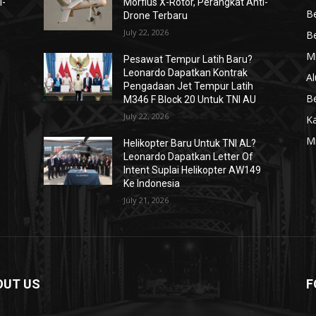
i-
Morfius X-Rotor, Perangkat Anti-
Be
Drone Terbaru
July 22, 2026
Be
Mi
Pesawat Tempur Latih Baru?
Leonardo Dapatkan Kontrak
Al
Pengadaan Jet Tempur Latih
Be
M346 F Block 20 Untuk TNI AU
July 22, 2026
K
Mi
Helikopter Baru Untuk TNI AL?
Leonardo Dapatkan Letter Of
Intent Suplai Helikopter AW149
Ke Indonesia
July 21, 2026
OUT US
F