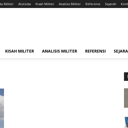
ta Militer
Alutsista
Kisah Militer
Analisis Militer
Referensi
Sejarah
Kont
KISAH MILITER
ANALISIS MILITER
REFERENSI
SEJAR