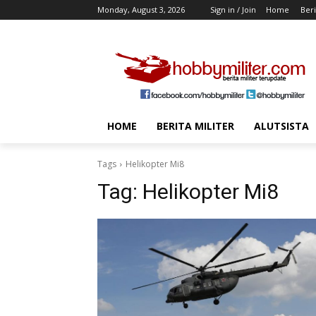
Monday, August 3, 2026
Sign in / Join
Home
Beri
HOME
BERITA MILITER
ALUTSISTA
Tags
Helikopter Mi8
Tag:
Helikopter Mi8