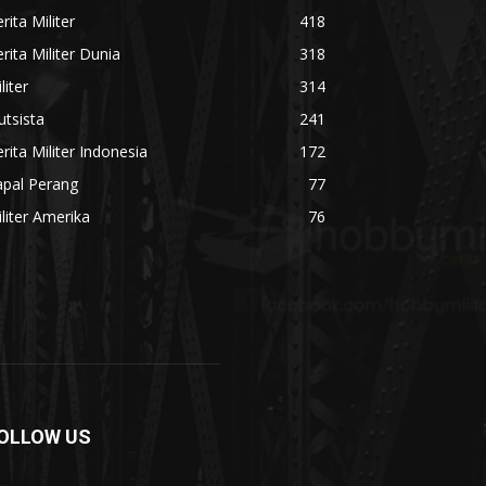
rita Militer
418
rita Militer Dunia
318
liter
314
utsista
241
rita Militer Indonesia
172
apal Perang
77
liter Amerika
76
OLLOW US