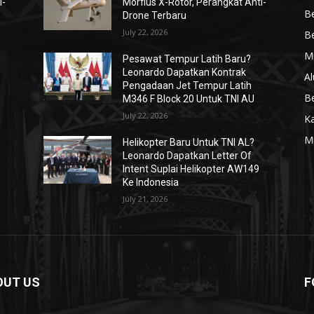
i-
Morfius X-Rotor, Perangkat Anti-
Be
Drone Terbaru
July 22, 2026
Be
Mi
Pesawat Tempur Latih Baru?
Leonardo Dapatkan Kontrak
Al
Pengadaan Jet Tempur Latih
Be
M346 F Block 20 Untuk TNI AU
July 22, 2026
K
Mi
Helikopter Baru Untuk TNI AL?
Leonardo Dapatkan Letter Of
Intent Suplai Helikopter AW149
Ke Indonesia
July 21, 2026
OUT US
F