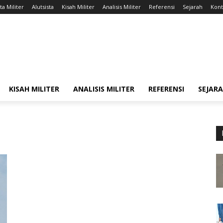
ta Militer
Alutsista
Kisah Militer
Analisis Militer
Referensi
Sejarah
Kont
KISAH MILITER
ANALISIS MILITER
REFERENSI
SEJAR