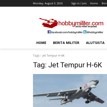
Monday, August 3, 2026
Sign in / Join
Home
Beri
HOME
BERITA MILITER
ALUTSISTA
Tags
Jet Tempur H-6K
Tag:
Jet Tempur H-6K