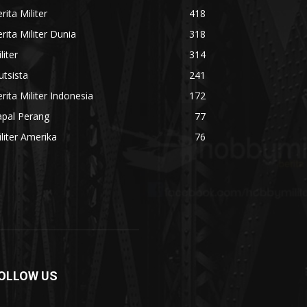
rita Militer
418
rita Militer Dunia
318
liter
314
utsista
241
rita Militer Indonesia
172
apal Perang
77
liter Amerika
76
OLLOW US