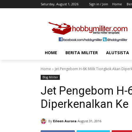
Saturday, August 1, 2026
Sign in / Join
Home
Ber
HOME
BERITA MILITER
ALUTSISTA
Home
Jet Pengebom H-6K Milik Tiongkok Akan Diperk
Blog Militer
Jet Pengebom H-6
Diperkenalkan Ke 
By
Eileen Aurora
August 31, 2016