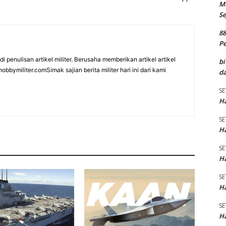
M
Se
8
P
i penulisan artikel militer. Berusaha memberikan artikel artikel
bi
bbymiliter.comSimak sajian berita militer hari ini dari kami
da
SE
Ha
SE
Ha
SE
Ha
SE
Ha
SE
Ha