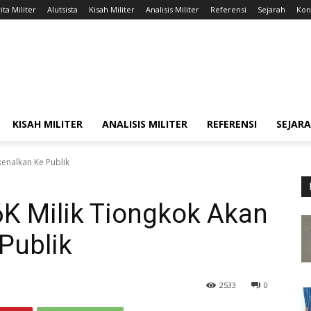
ita Militer
Alutsista
Kisah Militer
Analisis Militer
Referensi
Sejarah
Kont
KISAH MILITER
ANALISIS MILITER
REFERENSI
SEJAR
enalkan Ke Publik
K Milik Tiongkok Akan
Publik
2533
0