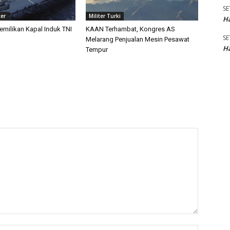
SE
ter
Militer Turki
Ha
emilikan Kapal Induk TNI
KAAN Terhambat, Kongres AS
SE
Melarang Penjualan Mesin Pesawat
Ha
Tempur
Name:*