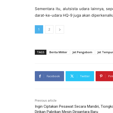
Sementara itu, alutsista udara lainnya, se
darat-ke-udara HQ-9 juga akan diperkenalk
1
2
TAGS
Berita Militer
Jet Pengebom
Jet Tempur
Facebook
Twitter
Pin
Previous article
Ingin Ciptakan Pesawat Secara Mandiri, Tiongk
Dirikan Pabrikan Mesin Dirgantara Baru