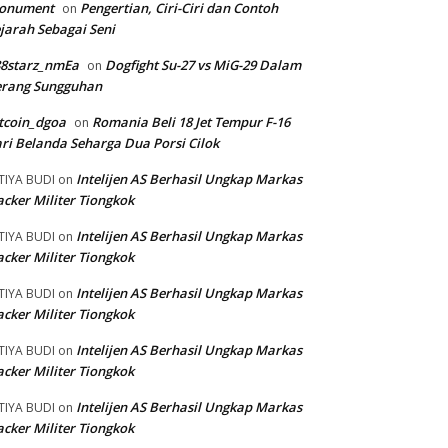
onument
Pengertian, Ciri-Ciri dan Contoh
on
jarah Sebagai Seni
88starz_nmEa
Dogfight Su-27 vs MiG-29 Dalam
on
erang Sungguhan
tcoin_dgoa
Romania Beli 18 Jet Tempur F-16
on
ri Belanda Seharga Dua Porsi Cilok
Intelijen AS Berhasil Ungkap Markas
TIYA BUDI
on
cker Militer Tiongkok
Intelijen AS Berhasil Ungkap Markas
TIYA BUDI
on
cker Militer Tiongkok
Intelijen AS Berhasil Ungkap Markas
TIYA BUDI
on
cker Militer Tiongkok
Intelijen AS Berhasil Ungkap Markas
TIYA BUDI
on
cker Militer Tiongkok
Intelijen AS Berhasil Ungkap Markas
TIYA BUDI
on
cker Militer Tiongkok