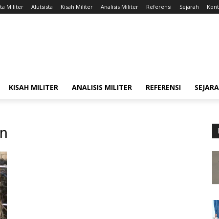
ta Militer
Alutsista
Kisah Militer
Analisis Militer
Referensi
Sejarah
Kont
KISAH MILITER
ANALISIS MILITER
REFERENSI
SEJAR
an