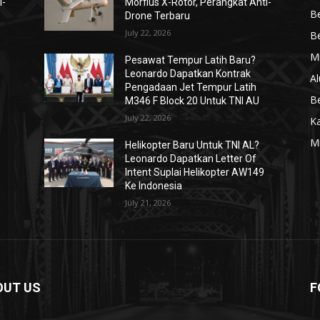
i-
Morfius X-Rotor, Perangkat Anti-
Be
Drone Terbaru
July 22, 2026
Be
Mi
Pesawat Tempur Latih Baru?
Leonardo Dapatkan Kontrak
Al
Pengadaan Jet Tempur Latih
Be
M346 F Block 20 Untuk TNI AU
July 22, 2026
K
Mi
Helikopter Baru Untuk TNI AL?
Leonardo Dapatkan Letter Of
Intent Suplai Helikopter AW149
Ke Indonesia
July 21, 2026
OUT US
F