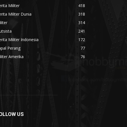
rita Militer
418
rita Militer Dunia
318
liter
314
utsista
241
rita Militer Indonesia
172
apal Perang
77
liter Amerika
76
OLLOW US