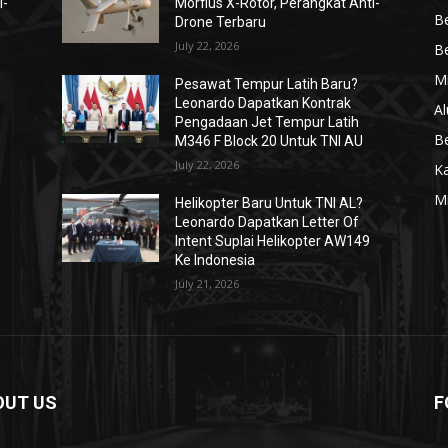
i-
Morfius X-Rotor, Perangkat Anti-
Be
Drone Terbaru
July 22, 2026
Be
Mi
Pesawat Tempur Latih Baru?
Leonardo Dapatkan Kontrak
Al
Pengadaan Jet Tempur Latih
Be
M346 F Block 20 Untuk TNI AU
July 22, 2026
K
Mi
Helikopter Baru Untuk TNI AL?
Leonardo Dapatkan Letter Of
Intent Suplai Helikopter AW149
Ke Indonesia
July 21, 2026
OUT US
F