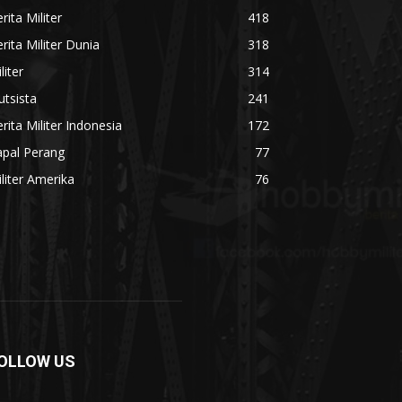
rita Militer
418
rita Militer Dunia
318
liter
314
utsista
241
rita Militer Indonesia
172
apal Perang
77
liter Amerika
76
OLLOW US