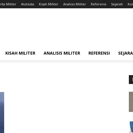
ita Militer
Alutsista
Kisah Militer
Analisis Militer
Referensi
Sejarah
Kon
KISAH MILITER
ANALISIS MILITER
REFERENSI
SEJAR