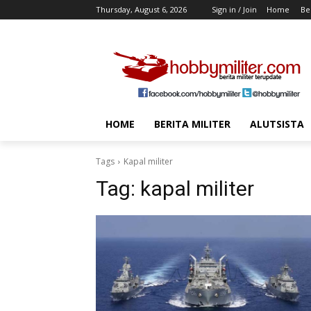
Thursday, August 6, 2026
Sign in / Join
Home
Ber
HOME
BERITA MILITER
ALUTSISTA
Tags
Kapal militer
Tag:
kapal militer