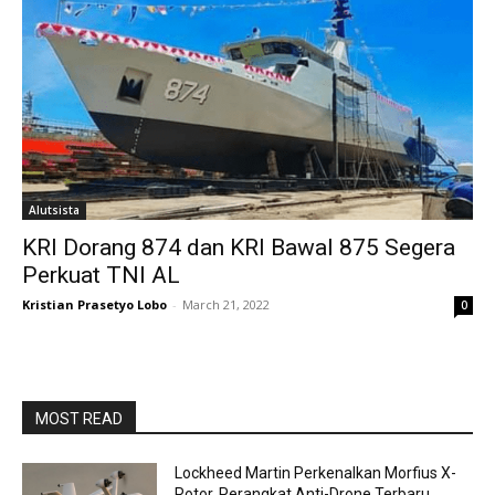
Alutsista
KRI Dorang 874 dan KRI Bawal 875 Segera
Perkuat TNI AL
Kristian Prasetyo Lobo
-
March 21, 2022
0
MOST READ
Lockheed Martin Perkenalkan Morfius X-
Rotor, Perangkat Anti-Drone Terbaru