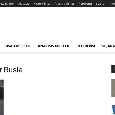
ita Militer
Alutsista
Kisah Militer
Analisis Militer
Referensi
Sejarah
Kon
KISAH MILITER
ANALISIS MILITER
REFERENSI
SEJAR
 Rusia