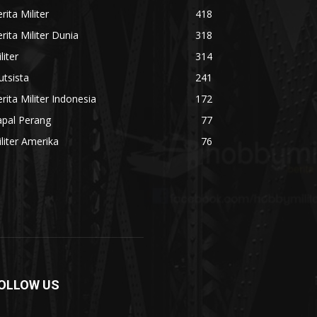
rita Militer
418
rita Militer Dunia
318
liter
314
utsista
241
rita Militer Indonesia
172
apal Perang
77
liter Amerika
76
OLLOW US