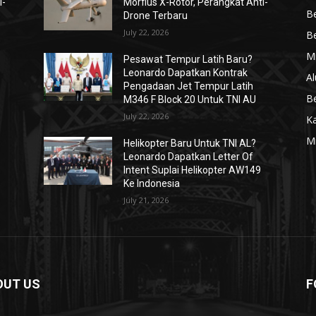
i-
Morfius X-Rotor, Perangkat Anti-
Be
Drone Terbaru
July 22, 2026
Be
Mi
Pesawat Tempur Latih Baru?
Leonardo Dapatkan Kontrak
Al
Pengadaan Jet Tempur Latih
Be
M346 F Block 20 Untuk TNI AU
July 22, 2026
K
Mi
Helikopter Baru Untuk TNI AL?
Leonardo Dapatkan Letter Of
Intent Suplai Helikopter AW149
Ke Indonesia
July 21, 2026
OUT US
F