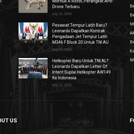
i-
Morfius X-Rotor, Perangkat Anti-
Be
Drone Terbaru
July 22, 2026
Be
Mi
Pesawat Tempur Latih Baru?
Leonardo Dapatkan Kontrak
Al
Pengadaan Jet Tempur Latih
Be
M346 F Block 20 Untuk TNI AU
July 22, 2026
K
Mi
Helikopter Baru Untuk TNI AL?
Leonardo Dapatkan Letter Of
Intent Suplai Helikopter AW149
Ke Indonesia
July 21, 2026
OUT US
F