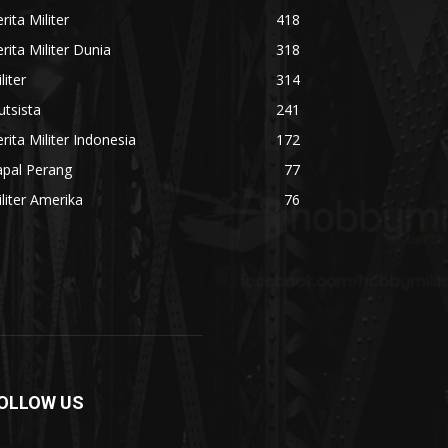
rita Militer
418
rita Militer Dunia
318
liter
314
utsista
241
rita Militer Indonesia
172
apal Perang
77
liter Amerika
76
OLLOW US