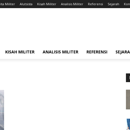
ita Militer
Alutsista
Kisah Militer
Analisis Militer
Referensi
Sejarah
Kont
KISAH MILITER
ANALISIS MILITER
REFERENSI
SEJAR