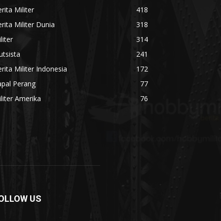
rita Militer
418
rita Militer Dunia
318
liter
314
utsista
241
rita Militer Indonesia
172
apal Perang
77
liter Amerika
76
OLLOW US