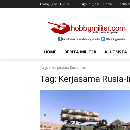
Friday, July 31, 2026
Sign in / Join
Home
Berita M
HOME
BERITA MILITER
ALUTSISTA
Tags
Kerjasama Rusia-Iran
Tag:
Kerjasama Rusia-I