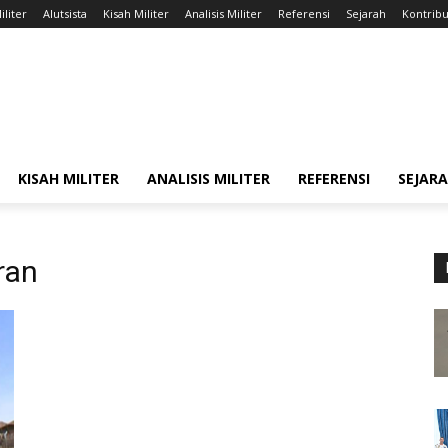
iliter
Alutsista
Kisah Militer
Analisis Militer
Referensi
Sejarah
Kontribu
KISAH MILITER
ANALISIS MILITER
REFERENSI
SEJAR
ran