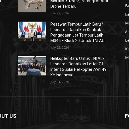
i-
Morfius X-Rotor, Perangkat Anti-
Be
Drone Terbaru
July 22, 2026
Be
Mi
Pesawat Tempur Latih Baru?
Leonardo Dapatkan Kontrak
Al
Pengadaan Jet Tempur Latih
Be
M346 F Block 20 Untuk TNI AU
July 22, 2026
K
Mi
Helikopter Baru Untuk TNI AL?
Leonardo Dapatkan Letter Of
Intent Suplai Helikopter AW149
Ke Indonesia
July 21, 2026
OUT US
F