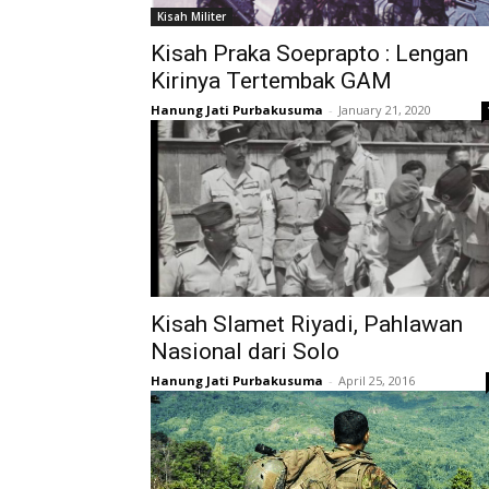
Kisah Militer
Kisah Praka Soeprapto : Lengan
Kirinya Tertembak GAM
Hanung Jati Purbakusuma
-
January 21, 2020
Kisah Slamet Riyadi, Pahlawan
Nasional dari Solo
Hanung Jati Purbakusuma
-
April 25, 2016