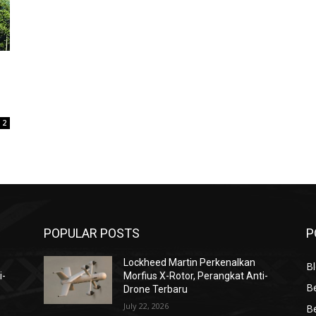
2
POPULAR POSTS
P
Lockheed Martin Perkenalkan
Bl
i-
Morfius X-Rotor, Perangkat Anti-
Be
Drone Terbaru
July 22, 2026
Be