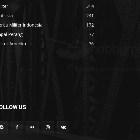
liter
314
utsista
241
rita Militer Indonesia
172
apal Perang
77
liter Amerika
76
OLLOW US