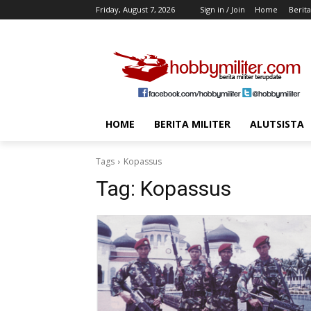
Friday, August 7, 2026
Sign in / Join
Home
Berita
HOME
BERITA MILITER
ALUTSISTA
Tags
Kopassus
Tag:
Kopassus