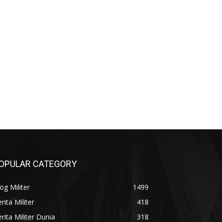
OPULAR CATEGORY
og Militer
1499
rita Militer
418
rita Militer Dunia
318