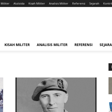
 Militer
Alutsista
Kisah Militer
Analisis Militer
Referensi
Sejarah
Kontri
KISAH MILITER
ANALISIS MILITER
REFERENSI
SEJAR