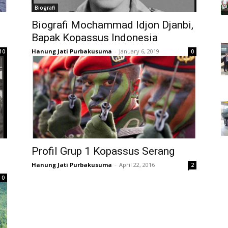
Biografi
Biografi Mochammad Idjon Djanbi,
Bapak Kopassus Indonesia
Hanung Jati Purbakusuma
-
January 6, 2019
10
0
Profil Grup 1 Kopassus Serang
Hanung Jati Purbakusuma
-
April 22, 2016
2
0