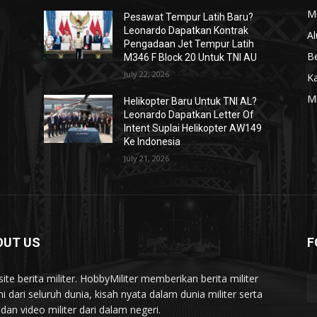
Mi
Pesawat Tempur Latih Baru?
Leonardo Dapatkan Kontrak
Al
Pengadaan Jet Tempur Latih
Be
M346 F Block 20 Untuk TNI AU
July 22, 2026
K
Mi
Helikopter Baru Untuk TNI AL?
Leonardo Dapatkan Letter Of
Intent Suplai Helikopter AW149
Ke Indonesia
July 21, 2026
OUT US
F
ite berita militer. HobbyMiliter memberikan berita militer
ni dari seluruh dunia, kisah nyata dalam dunia militer serta
 dan video militer dari dalam negeri.