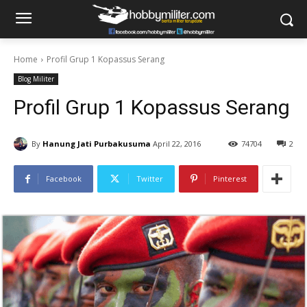
Home
Profil Grup 1 Kopassus Serang
Blog Militer
Profil Grup 1 Kopassus Serang
By
Hanung Jati Purbakusuma
April 22, 2016
74704
2
Facebook
Twitter
Pinterest