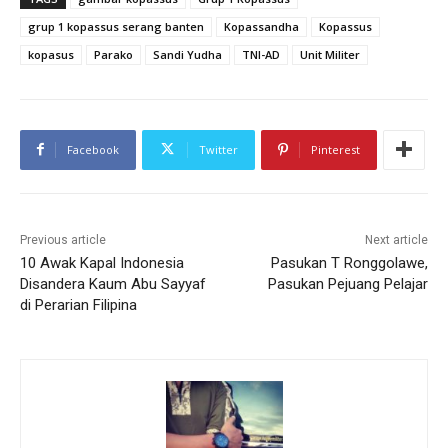
grup 1 kopassus serang banten
Kopassandha
Kopassus
kopasus
Parako
Sandi Yudha
TNI-AD
Unit Militer
Facebook
Twitter
Pinterest
Previous article
Next article
10 Awak Kapal Indonesia
Pasukan T Ronggolawe,
Disandera Kaum Abu Sayyaf
Pasukan Pejuang Pelajar
di Perarian Filipina