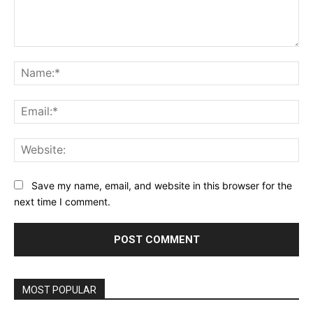
Comment:
Na
Ema
Web
Save my name, email, and website in this browser for the
next time I comment.
MOST POPULAR