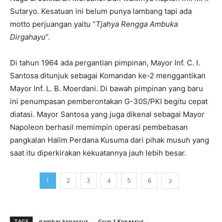
Sutaryo. Kesatuan ini belum punya lambang tapi ada
motto perjuangan yaitu “
Tjahya Rengga Ambuka
Dirgahayu
”.
Di tahun 1964 ada pergantian pimpinan, Mayor Inf. C. I.
Santosa ditunjuk sebagai Komandan ke-2 menggantikan
Mayor Inf. L. B. Moerdani. Di bawah pimpinan yang baru
ini penumpasan pemberontakan G-30S/PKI begitu cepat
diatasi. Mayor Santosa yang juga dikenal sebagai Mayor
Napoleon berhasil memimpin operasi pembebasan
pangkalan Halim Perdana Kusuma dari pihak musuh yang
saat itu diperkirakan kekuatannya jauh lebih besar.
1
2
3
4
5
6
TAGS
gambar kopassus
Grup 1 Kopassus