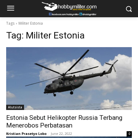
Tags
Militer Estonia
Tag:
Militer Estonia
Alutsista
Estonia Sebut Helikopter Russia Terbang
Menerobos Perbatasan
Kristian Prasetyo Lobo
-
June 22, 2022
0