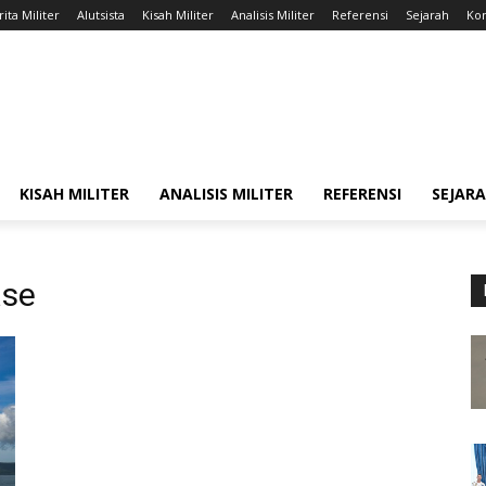
ita Militer
Alutsista
Kisah Militer
Analisis Militer
Referensi
Sejarah
Kon
KISAH MILITER
ANALISIS MILITER
REFERENSI
SEJAR
ase