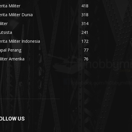
rita Militer
418
rita Militer Dunia
318
liter
314
utsista
241
rita Militer Indonesia
172
apal Perang
77
liter Amerika
76
OLLOW US