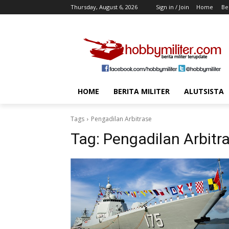
Thursday, August 6, 2026
Sign in / Join
Home
Ber
HOME
BERITA MILITER
ALUTSISTA
Tags
Pengadilan Arbitrase
Tag:
Pengadilan Arbitr