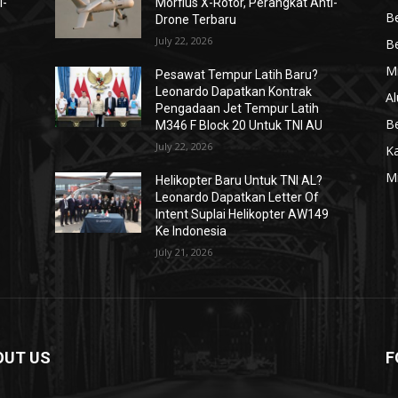
i-
Morfius X-Rotor, Perangkat Anti-
Be
Drone Terbaru
July 22, 2026
Be
Mi
Pesawat Tempur Latih Baru?
Leonardo Dapatkan Kontrak
Al
Pengadaan Jet Tempur Latih
Be
M346 F Block 20 Untuk TNI AU
July 22, 2026
K
Mi
Helikopter Baru Untuk TNI AL?
Leonardo Dapatkan Letter Of
Intent Suplai Helikopter AW149
Ke Indonesia
July 21, 2026
OUT US
F