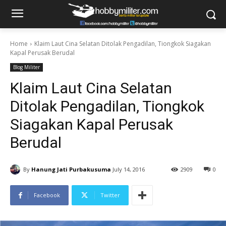
Home
Klaim Laut Cina Selatan Ditolak Pengadilan, Tiongkok Siagakan
Kapal Perusak Berudal
Blog Militer
Klaim Laut Cina Selatan
Ditolak Pengadilan, Tiongkok
Siagakan Kapal Perusak
Berudal
By
Hanung Jati Purbakusuma
July 14, 2016
2909
0
Facebook
Twitter