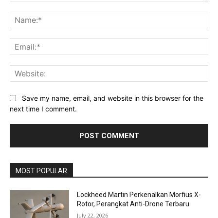
Comment:
Na
Ema
Web
Save my name, email, and website in this browser for the
next time I comment.
MOST POPULAR
Lockheed Martin Perkenalkan Morfius X-
Rotor, Perangkat Anti-Drone Terbaru
July 22, 2026