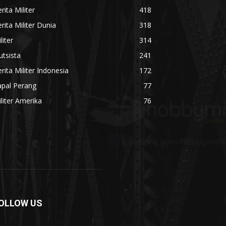
rita Militer
418
rita Militer Dunia
318
liter
314
utsista
241
rita Militer Indonesia
172
apal Perang
77
liter Amerika
76
OLLOW US