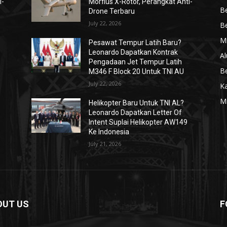
i-
Morfius X-Rotor, Perangkat Anti-
Be
Drone Terbaru
July 22, 2026
Be
Mi
Pesawat Tempur Latih Baru?
Leonardo Dapatkan Kontrak
Al
Pengadaan Jet Tempur Latih
Be
M346 F Block 20 Untuk TNI AU
July 22, 2026
K
Mi
Helikopter Baru Untuk TNI AL?
Leonardo Dapatkan Letter Of
Intent Suplai Helikopter AW149
Ke Indonesia
July 21, 2026
OUT US
F