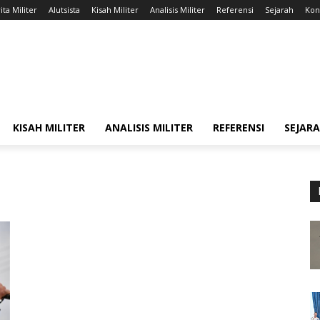
ita Militer
Alutsista
Kisah Militer
Analisis Militer
Referensi
Sejarah
Kont
KISAH MILITER
ANALISIS MILITER
REFERENSI
SEJAR