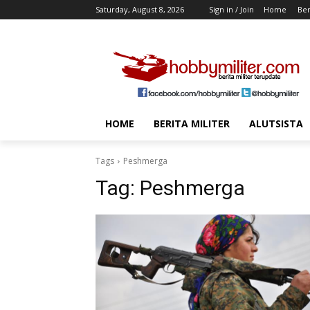
Saturday, August 8, 2026
Sign in / Join
Home
Ber
HOME
BERITA MILITER
ALUTSISTA
Tags
Peshmerga
Tag:
Peshmerga