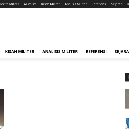
Berita Militer
Alutsista
Kisah Militer
Analisis Militer
Referensi
Sejarah
K
KISAH MILITER
ANALISIS MILITER
REFERENSI
SEJAR