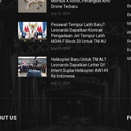
i-
Morfius X-Rotor, Perangkat Anti-
Be
Drone Terbaru
July 22, 2026
Be
Mi
Pesawat Tempur Latih Baru?
Leonardo Dapatkan Kontrak
Al
Pengadaan Jet Tempur Latih
Be
M346 F Block 20 Untuk TNI AU
July 22, 2026
K
Mi
Helikopter Baru Untuk TNI AL?
Leonardo Dapatkan Letter Of
Intent Suplai Helikopter AW149
Ke Indonesia
July 21, 2026
OUT US
F