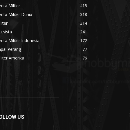
rita Militer
418
rita Militer Dunia
318
liter
314
utsista
241
rita Militer Indonesia
172
apal Perang
77
liter Amerika
76
OLLOW US