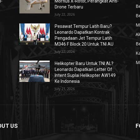
i-
Morfius X-Rotor, Perangkat Anti-
Be
Drone Terbaru
July 22, 2026
Be
Mi
Pesawat Tempur Latih Baru?
Leonardo Dapatkan Kontrak
Al
Pengadaan Jet Tempur Latih
Be
M346 F Block 20 Untuk TNI AU
July 22, 2026
K
Mi
Helikopter Baru Untuk TNI AL?
Leonardo Dapatkan Letter Of
Intent Suplai Helikopter AW149
Ke Indonesia
July 21, 2026
OUT US
F