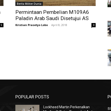
Berita Militer Dunia
n
Permintaan Pembelian M109A6
Paladin Arab Saudi Disetujui AS
Kristian Prasetyo Lobo
-
April 8, 2018
5
0
POPULAR POSTS
P
Lockheed Martin Perkenalkan
Bl