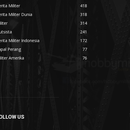
rita Militer
418
rita Militer Dunia
318
liter
314
utsista
241
rita Militer Indonesia
172
apal Perang
77
liter Amerika
76
OLLOW US