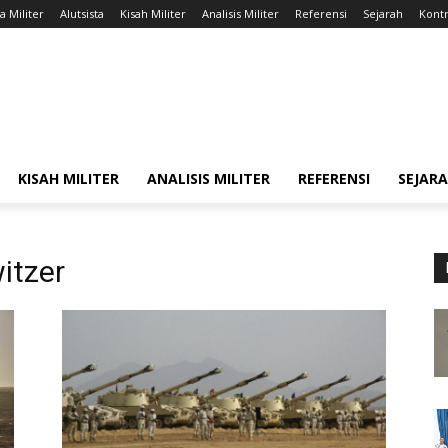
a Militer
Alutsista
Kisah Militer
Analisis Militer
Referensi
Sejarah
Kontr
KISAH MILITER
ANALISIS MILITER
REFERENSI
SEJAR
itzer