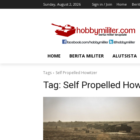
Sunday, August 2, 2026
Sign in / Join
Home
Berit
HOME
BERITA MILITER
ALUTSISTA
Tags
Self Propelled Howitzer
Tag:
Self Propelled How