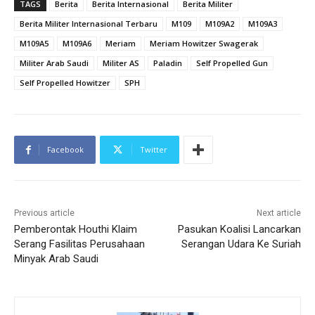
TAGS
Berita
Berita Internasional
Berita Militer
Berita Militer Internasional Terbaru
M109
M109A2
M109A3
M109A5
M109A6
Meriam
Meriam Howitzer Swagerak
Militer Arab Saudi
Militer AS
Paladin
Self Propelled Gun
Self Propelled Howitzer
SPH
Facebook
Twitter
Previous article
Next article
Pemberontak Houthi Klaim
Pasukan Koalisi Lancarkan
Serang Fasilitas Perusahaan
Serangan Udara Ke Suriah
Minyak Arab Saudi