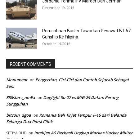
Jordania Terima IFV Marder Dari Jerman
December 19, 2016
Perusahaan Basler Tawarkan Pesawat BT-67
Gunship Ke Filipina
October 14, 2016
RECENT COMMENTS
Monument
Pengertian, Ciri-Ciri dan Contoh Sejarah Sebagai
on
Seni
888starz_nmEa
Dogfight Su-27 vs MiG-29 Dalam Perang
on
Sungguhan
bitcoin_dgoa
Romania Beli 18 Jet Tempur F-16 dari Belanda
on
Seharga Dua Porsi Cilok
Intelijen AS Berhasil Ungkap Markas Hacker Militer
SETIYA BUDI
on