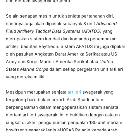
unit meriam swagerak tersebut.
Selain senapan mesin untuk senjata pertahanan diri,
nantinya juga akan dipasok sebanyak 8 unit
Advanced
Field Artillery Tactical Data Systems (AFATDS)
yang
merupakan sistem kendali dan komando penembakan
artileri besutan Raytheon. Sistem AFATDS ini juga dipakai
oleh pasukan Angkatan Darat Amerika Serikat atau US
Army dan Korps Marinir Amerika Serikat atau
United
States Marine Corps
dalam setiap pergelaran unit artileri
yang mereka miliki.
Meskipun merupakan senjata
artileri
swagerak yang
tergolong baru bukan berarti Arab Saudi belum
berpengalaman dalam mengoperasikan sistem senjata
meriam artileri swagerak. Ini dibuktikan dengan catatan
singkat di akhir pengumuman penjualan 180 unit meriam
howitzer swagerak jenis M109A6 Paladin kepada Arab