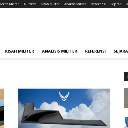
Berita Militer
Alutsista
Kisah Militer
Analisis Militer
Referensi
Sejarah
K
KISAH MILITER
ANALISIS MILITER
REFERENSI
SEJAR