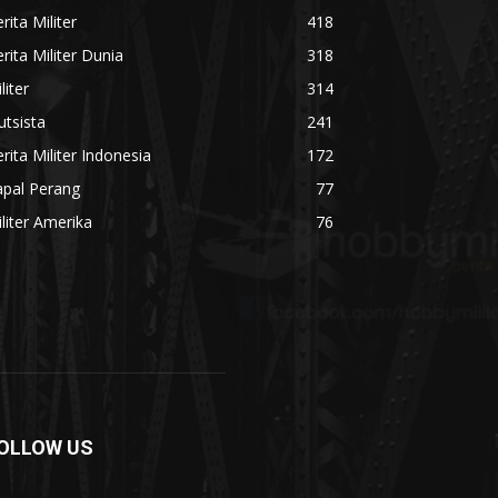
rita Militer
418
rita Militer Dunia
318
liter
314
utsista
241
rita Militer Indonesia
172
apal Perang
77
liter Amerika
76
OLLOW US