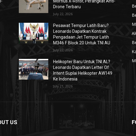
i-
Morfius X-Rotor, Perangkat Anti-
Be
Drone Terbaru
July 22, 2026
Be
Mi
Pesawat Tempur Latih Baru?
Leonardo Dapatkan Kontrak
Al
Pengadaan Jet Tempur Latih
Be
M346 F Block 20 Untuk TNI AU
July 22, 2026
K
Mi
Helikopter Baru Untuk TNI AL?
Leonardo Dapatkan Letter Of
Intent Suplai Helikopter AW149
Ke Indonesia
July 21, 2026
OUT US
F