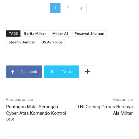
1
2
TAGS
Berita Militer
Militer AS
Pesawat Siluman
Stealth Bomber
US Air Force
Facebook
Twitter
Previous article
Next article
Pentagon Mulai Serangan
TNI Grebeg Ormas Bergaya
Cyber Atas Komando Kontrol
Ala Militer
ISIS