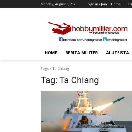
Monday, August 3, 2026
Sign in / Join
Home
Beri
HOME
BERITA MILITER
ALUTSISTA
Tags
Ta Chiang
Tag:
Ta Chiang