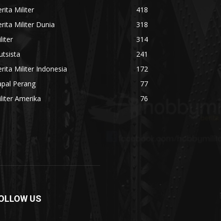
rita Militer
418
rita Militer Dunia
318
liter
314
utsista
241
rita Militer Indonesia
172
apal Perang
77
liter Amerika
76
OLLOW US