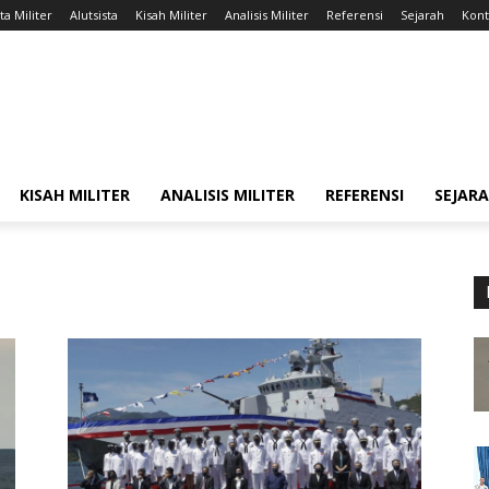
ta Militer
Alutsista
Kisah Militer
Analisis Militer
Referensi
Sejarah
Kont
KISAH MILITER
ANALISIS MILITER
REFERENSI
SEJAR