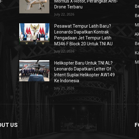
i-
Morfius X-Rotor, Perangkat Anti-
Be
Drone Terbaru
July 22, 2026
Be
Mi
Pesawat Tempur Latih Baru?
Leonardo Dapatkan Kontrak
Al
Pengadaan Jet Tempur Latih
Be
M346 F Block 20 Untuk TNI AU
July 22, 2026
K
Mi
Helikopter Baru Untuk TNI AL?
Leonardo Dapatkan Letter Of
Intent Suplai Helikopter AW149
Ke Indonesia
July 21, 2026
OUT US
F